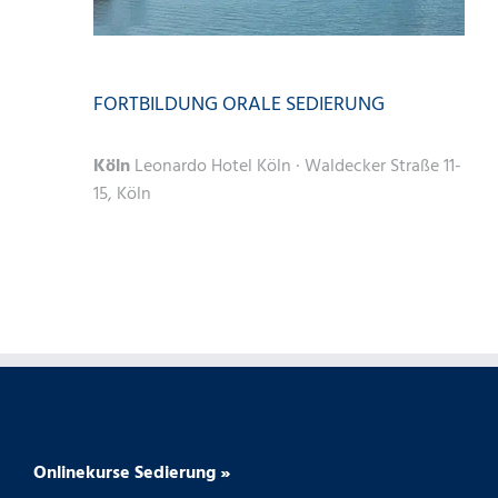
4. Juli || 9:00
-
16:00
FORTBILDUNG ORALE SEDIERUNG
Köln
Leonardo Hotel Köln · Waldecker Straße 11-
15, Köln
Onlinekurse Sedierung »