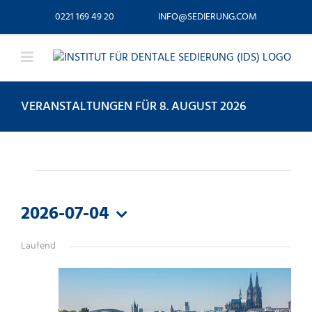
Zum
0221 169 49 20
INFO@SEDIERUNG.COM
Inhalt
springen
VERANSTALTUNGEN FÜR 8. AUGUST 2026
VERANSTALTUNGEN
FÜR
2026-07-04
Datum
4.
Laufend
wählen.
JULI