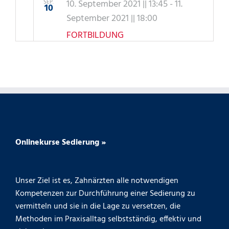
10. September 2021 || 13:45
-
11.
SEP.
10
September 2021 || 18:00
FORTBILDUNG
LACHGASSEDIERUNG PLUS –
HARANNI AKADEMIE
Herne
Haranni Academie · Schulstraße
30, Herne
31. März 2023 || 13:45
-
1. April 2023 ||
MÄRZ
Onlinekurse Sedierung »
31
18:00
FORTBILDUNG
Unser Ziel ist es, Zahnärzten alle notwendigen
LACHGASSEDIERUNG PLUS – APW
Kompetenzen zur Durchführung einer Sedierung zu
Würzburg
Best Western Hotel ·
vermitteln und sie in die Lage zu versetzen, die
Neubaustraße 7, Würzburg
Methoden im Praxisalltag selbstständig, effektiv und