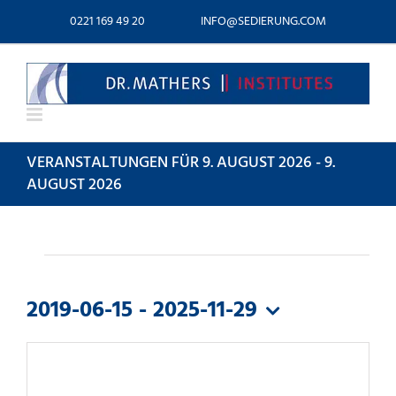
Zum
0221 169 49 20
INFO@SEDIERUNG.COM
Inhalt
springen
VERANSTALTUNGEN FÜR 9. AUGUST 2026 - 9.
AUGUST 2026
VERANSTALTUNGEN
2019-06-15
 - 
2025-11-29
Datum
auswählen.