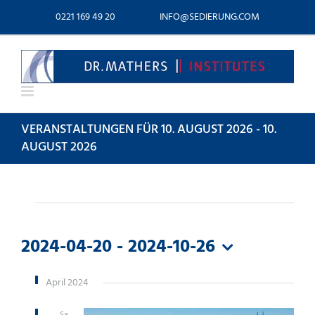
Zum
0221 169 49 20
INFO@SEDIERUNG.COM
Inhalt
springen
VERANSTALTUNGEN FÜR 10. AUGUST 2026 - 10.
AUGUST 2026
VERANSTALTUNGEN
2024-04-20
 - 
2024-10-26
Datum
wählen.
April 2024
Sa.