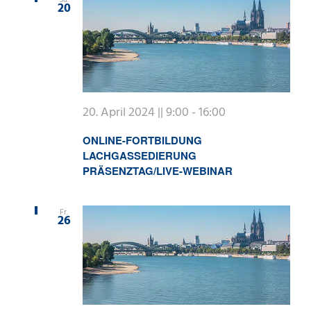
20
20. April 2024 || 9:00
-
16:00
ONLINE-FORTBILDUNG
LACHGASSEDIERUNG
PRÄSENZTAG/LIVE-WEBINAR
Fr.
26