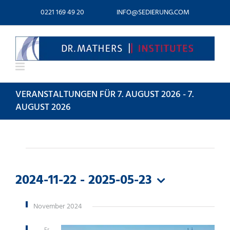
Zum
0221 169 49 20
INFO@SEDIERUNG.COM
Inhalt
springen
VERANSTALTUNGEN FÜR 7. AUGUST 2026 - 7.
AUGUST 2026
VERANSTALTUNGEN
2024-11-22
 - 
2025-05-23
Datum
wählen.
November 2024
Fr.