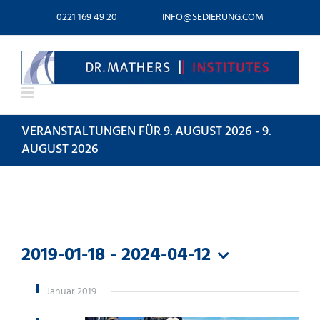
Zum
0221 169 49 20
INFO@SEDIERUNG.COM
Inhalt
springen
VERANSTALTUNGEN FÜR 9. AUGUST 2026 - 9.
AUGUST 2026
VERANSTALTUNGEN
2019-01-18
 - 
2024-04-12
Datum
wählen.
Januar 2019