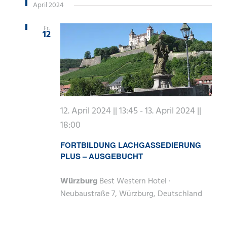
April 2024
Fr.
12
12. April 2024 || 13:45
-
13. April 2024 ||
18:00
FORTBILDUNG LACHGASSEDIERUNG
PLUS – AUSGEBUCHT
Würzburg
Best Western Hotel ·
Neubaustraße 7, Würzburg, Deutschland