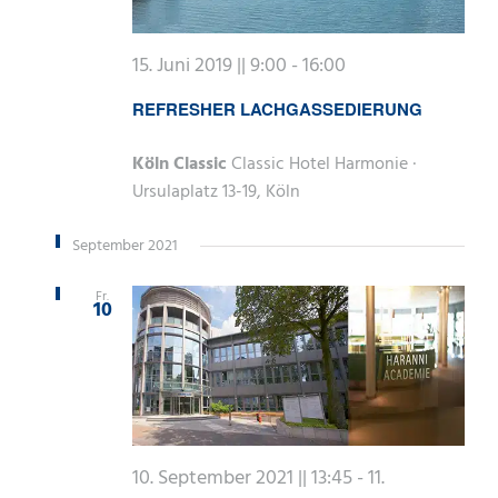
15. Juni 2019 || 9:00
-
16:00
REFRESHER LACHGASSEDIERUNG
Köln Classic
Classic Hotel Harmonie ·
Ursulaplatz 13-19, Köln
September 2021
Fr.
10
10. September 2021 || 13:45
-
11.