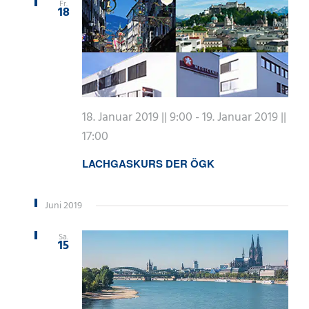
Fr.
18
18. Januar 2019 || 9:00
-
19. Januar 2019 ||
17:00
LACHGASKURS DER ÖGK
Juni 2019
Sa.
15