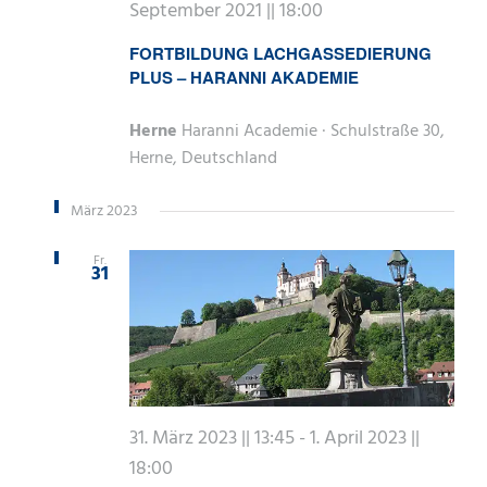
September 2021 || 18:00
FORTBILDUNG LACHGASSEDIERUNG
PLUS – HARANNI AKADEMIE
Herne
Haranni Academie · Schulstraße 30,
Herne, Deutschland
März 2023
Fr.
31
31. März 2023 || 13:45
-
1. April 2023 ||
18:00