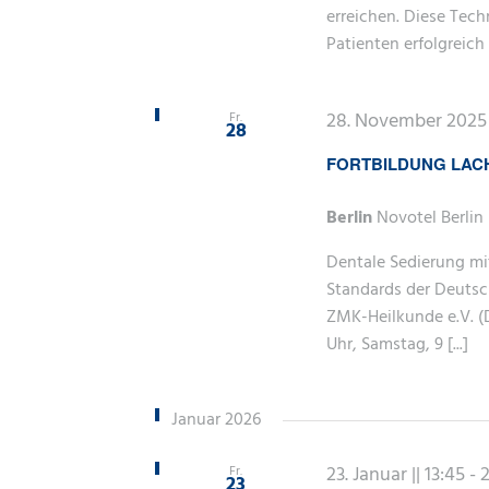
erreichen. Diese Tec
Patienten erfolgreich [
28. November 2025 |
Fr.
28
FORTBILDUNG LAC
Berlin
Novotel Berlin 
Dentale Sedierung mi
Standards der Deutsc
ZMK-Heilkunde e.V. (D
Uhr, Samstag, 9 [...]
Januar 2026
23. Januar || 13:45
-
2
Fr.
23