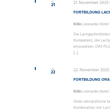
21. November 2025 |
Fr.
21
FORTBILDUNG LAC
Köln
Leonardo Hotel 
Die Lachgasfortbildu
Kompetenz, die Lachga
einzusetzen. DAS PLUS
[...]
22. November 2025 |
Sa.
22
FORTBILDUNG ORA
Köln
Leonardo Hotel 
Orale zahnärztliche S
Kombination mit Lach