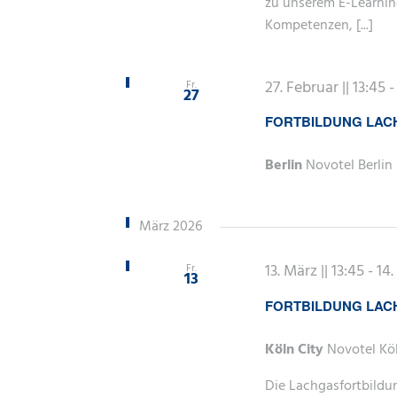
zu unserem E-Learning
Kompetenzen, [...]
27. Februar || 13:45
Fr.
27
FORTBILDUNG LA
Berlin
Novotel Berlin 
März 2026
13. März || 13:45
-
14.
Fr.
13
FORTBILDUNG LAC
Köln City
Novotel Köl
Die Lachgasfortbildu