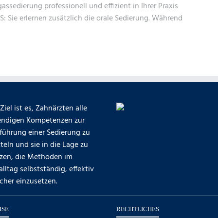
ssedierung professionell und effizient in Ihrer Praxis
: Sie erlernen zusätzlich die orale Sedierung. Während
Ziel ist es, Zahnärzten alle
ndigen Kompetenzen zur
führung einer Sedierung zu
teln und sie in die Lage zu
tzen, die Methoden im
alltag selbstständig, effektiv
cher einzusetzen.
ISE
RECHTLICHES