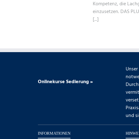
Kompetenz, die Lachga
einzusetzen. DAS PLUS
[...]
Unser 
notwe
Onlinekurse Sedierung »
Durch
vermit
verse
Praxis
und si
INFORMATIONEN
HINWE