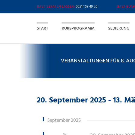
Zum
0221 169 49 20
Inhalt
springen
START
KURSPROGRAMM
SEDIERUNG
VERANSTALTUNGEN FÜR 8. AUGU
VERANSTALTUNGEN
20. September 2025
 - 
13. Mä
Datum
wählen.
September 2025
Sa.