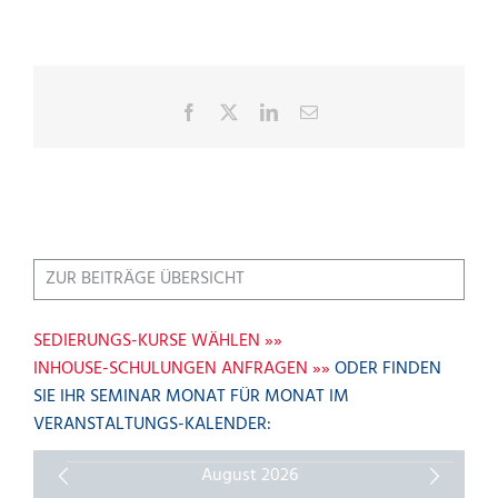
Facebook
X
LinkedIn
E-
Mail
ZUR BEITRÄGE ÜBERSICHT
SEDIERUNGS-KURSE WÄHLEN »»
INHOUSE-SCHULUNGEN ANFRAGEN »»
ODER FINDEN
SIE IHR SEMINAR MONAT FÜR MONAT IM
VERANSTALTUNGS-KALENDER:
VERANSTALTUNGEN
August 2026