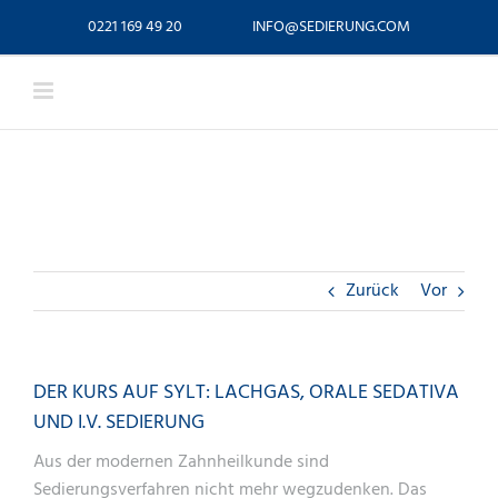
Zum
0221 169 49 20
INFO@SEDIERUNG.COM
Inhalt
springen
DER KURS AUF SYLT: LACHGAS, ORALE SEDATIVA
UND I.V. SEDIERUNG
Zurück
Vor
DER KURS AUF SYLT: LACHGAS, ORALE SEDATIVA
UND I.V. SEDIERUNG
Aus der modernen Zahnheilkunde sind
Sedierungsverfahren nicht mehr wegzudenken. Das