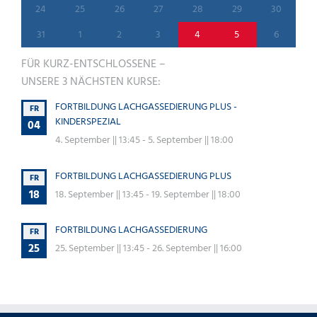
VERANSTALTUNGEN,
VERANSTALTUNGEN,
VERANSTALTUNGEN,
VERANSTALTUNGEN,
VERANSTALTUNGEN,
VERANSTALTU
VERANS
0
0
0
0
0
0
0
24
25
26
27
28
29
30
VERANSTALTUNGEN,
VERANSTALTUNGEN,
VERANSTALTUNGEN,
VERANSTALTUNGEN,
VERANSTALTUNGEN,
VERANSTALTU
VERANS
0
0
0
0
1
1
0
31
1
2
3
4
5
6
VERANSTALTUNGEN,
VERANSTALTUNGEN,
VERANSTALTUNGEN,
VERANSTALTUNGEN,
VERANSTALTUNG,
VERANSTALTU
VERANS
FÜR KURZ-ENTSCHLOSSENE –
UNSERE 3 NÄCHSTEN KURSE:
FORTBILDUNG LACHGASSEDIERUNG PLUS -
FR
KINDERSPEZIAL
04
4. September || 13:45
-
5. September || 18:00
FORTBILDUNG LACHGASSEDIERUNG PLUS
FR
18
18. September || 13:45
-
19. September || 18:00
FORTBILDUNG LACHGASSEDIERUNG
FR
25
25. September || 13:45
-
26. September || 16:00