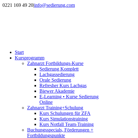
Zum
0221 169 49 20
|
info@sedierung.com
Inhalt
springen
Start
Kursprogramm
Zahnarzt Fortbildungs-Kurse
Sedierung Komplett
Lachgassedierung
Orale Sedierung
Refresher Kurs Lachgas
Biewer Akademie
E-Learning • Kurse Sedierung
Online
Zahnarzt Training+Schulung
Kurs Schulungen für ZFA
Kurs Simulationstraining
Kurs Notfall Team-Training
Buchungsspecials, Förderungen +
Fortbildungspunkte