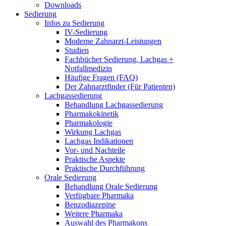
Downloads
Sedierung
Infos zu Sedierung
IV-Sedierung
Moderne Zahnarzt-Leistungen
Studien
Fachbücher Sedierung, Lachgas +
Notfallmedizin
Häufige Fragen (FAQ)
Der Zahnarztfinder (Für Patienten)
Lachgassedierung
Behandlung Lachgassedierung
Pharmakokinetik
Pharmakologie
Wirkung Lachgas
Lachgas Indikationen
Vor- und Nachteile
Praktische Aspekte
Praktische Durchführung
Orale Sedierung
Behandlung Orale Sedierung
Verfügbare Pharmaka
Benzodiazepine
Weitere Pharmaka
Auswahl des Pharmakons