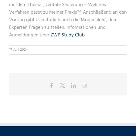
mit dem Thema „Dentale Sedierung – Welches
Verfahren passt zu meiner Praxis?“. Anschließend an den
Vortrag gibt es natürlich auch die Möglichkeit, dem
Experten Fragen zu stellen. Informationen und
Anmeldungen über
ZWP Study Club
17. Juni 2024
Facebook
X
LinkedIn
E-
Mail