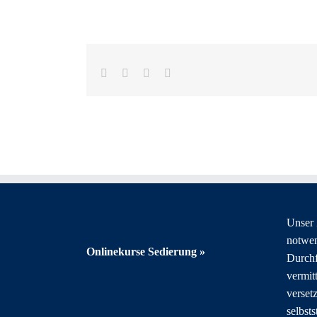
Facebook
X
LinkedIn
E-
Mail
Unser Z
notwe
Onlinekurse Sedierung »
Durchf
vermit
verset
selbsts