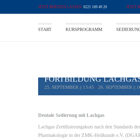
Zum
0221 169 49 20
Inhalt
springen
START
KURSPROGRAMM
SEDIERUN
FORTBILDUNG LACHGASSE
FORTBILDUNG LACHGA
25. SEPTEMBER || 13:45
-
26. SEPTEMBER || 1
Dentale Sedierung mit Lachgas
Lachgas Zertifizierungskurs nach den Standards de
Pharmakologie in der ZMK-Heilkunde e.V. (DG