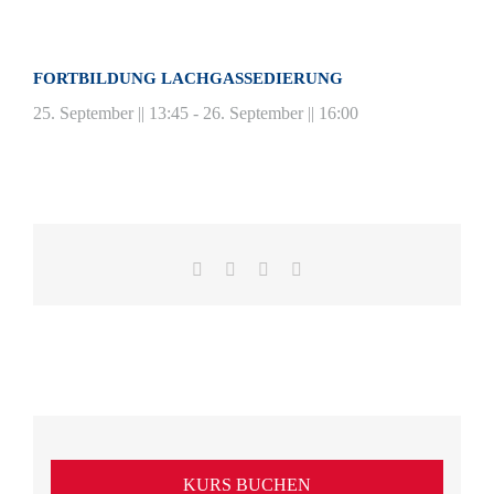
FORTBILDUNG LACHGASSEDIERUNG
25. September || 13:45
-
26. September || 16:00
Facebook
X
LinkedIn
E-
Mail
KURS BUCHEN