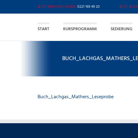
Zum
0221 169 49 20
Inhalt
springen
START
KURSPROGRAMM
SEDIERUNG
BUCH_LACHGAS_MATHERS_LE
Buch_Lachgas_Mathers_Leseprobe