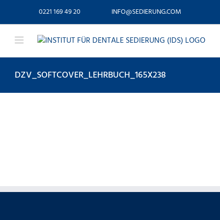
Zum
0221 169 49 20
INFO@SEDIERUNG.COM
Inhalt
springen
DZV_SOFTCOVER_LEHRBUCH_165X238