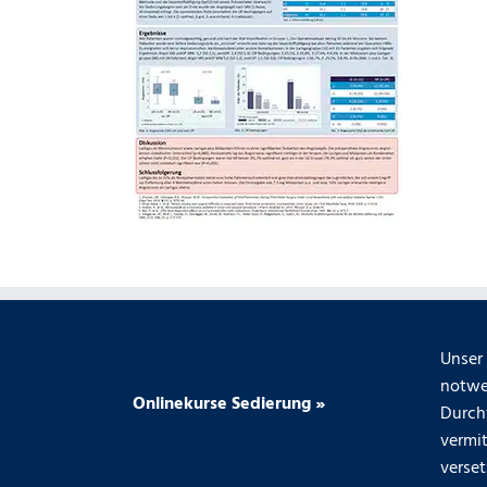
Unser 
notwe
Onlinekurse Sedierung »
Durch
vermit
verse