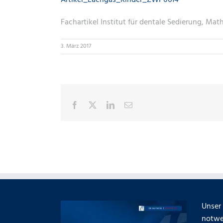
Artikel_Lachgas_Kinder_ZWP0614
Fachartikel Institut für dentale Sedierung, Mat
3. März 2017
Facebook
X
LinkedIn
E-
Mail
Unser 
notwe