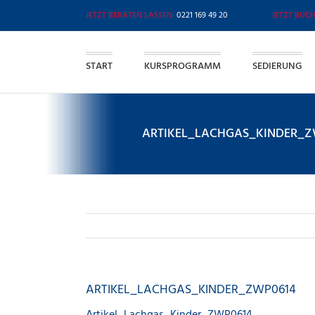
Zum
0221 169 49 20
Inhalt
springen
START
KURSPROGRAMM
SEDIERUNG
ARTIKEL_LACHGAS_KINDER_Z
ARTIKEL_LACHGAS_KINDER_ZWP0614