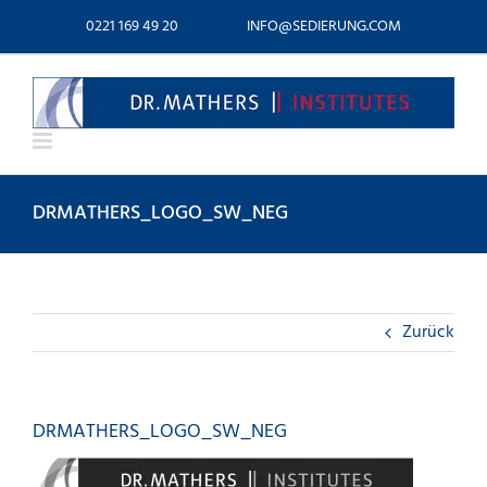
Zum
0221 169 49 20
INFO@SEDIERUNG.COM
Inhalt
springen
DRMATHERS_LOGO_SW_NEG
Zurück
DRMATHERS_LOGO_SW_NEG