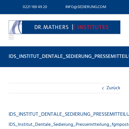
Zum
0221 169 49 20
INFO@SEDIERUNG.COM
Inhalt
springen
IDS_INSTITUT_DENTALE_SEDIERUNG_PRESSEMITTE
Zurück
IDS_INSTITUT_DENTALE_SEDIERUNG_PRESSEMITTEI
IDS_Institut_Dentale_Sedierung_Pressemitteilung_fgmpost