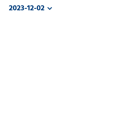
DEZEMBER
2023-12-02
2023
Datum
wählen.