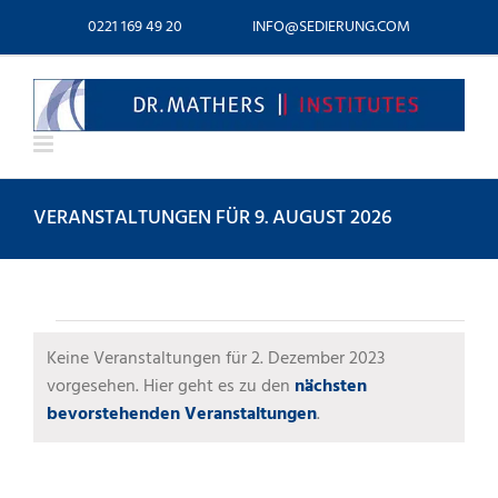
Zum
0221 169 49 20
INFO@SEDIERUNG.COM
Inhalt
springen
VERANSTALTUNGEN FÜR 9. AUGUST 2026
VERANSTALTUNGEN
Keine Veranstaltungen für 2. Dezember 2023
FÜR
vorgesehen. Hier geht es zu den
nächsten
Hinweis
bevorstehenden Veranstaltungen
.
2.