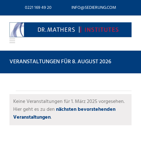
Zum
0221 169 49 20
INFO@SEDIERUNG.COM
Inhalt
springen
VERANSTALTUNGEN FÜR 8. AUGUST 2026
VERANSTALTUNGEN
Keine Veranstaltungen für 1. März 2025 vorgesehen.
FÜR
Hier geht es zu den
nächsten bevorstehenden
Hinweis
Veranstaltungen
.
1.