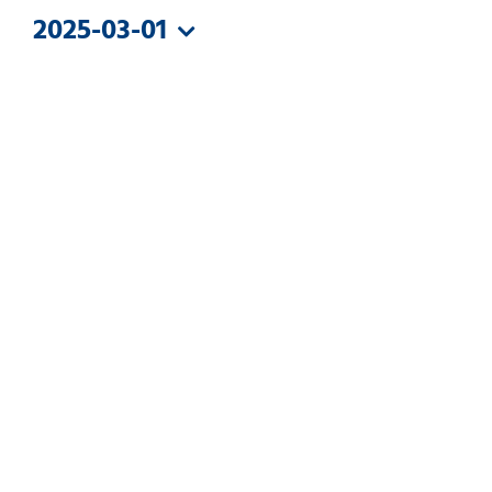
MÄRZ
2025-03-01
2025
Datum
wählen.