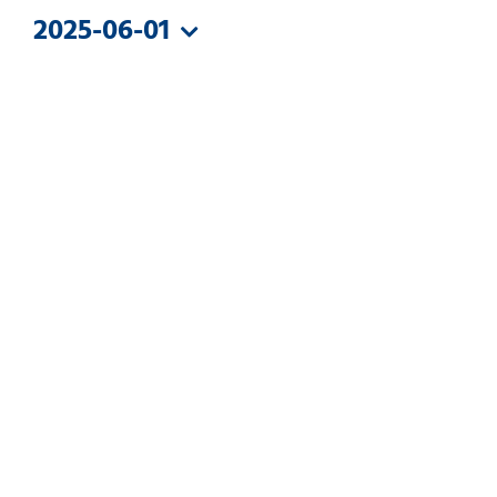
JUNI
2025-06-01
2025
Datum
wählen.