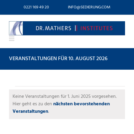
Zum
0221 169 49 20
INFO@SEDIERUNG.COM
Inhalt
springen
VERANSTALTUNGEN FÜR 10. AUGUST 2026
VERANSTALTUNGEN
Keine Veranstaltungen für 1. Juni 2025 vorgesehen.
FÜR
Hier geht es zu den
nächsten bevorstehenden
Hinweis
Veranstaltungen
.
1.