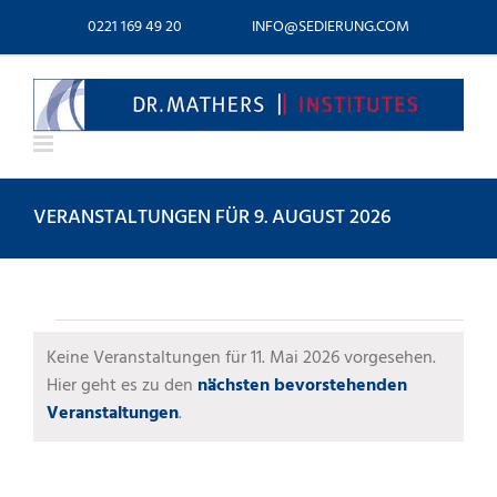
Zum
0221 169 49 20
INFO@SEDIERUNG.COM
Inhalt
springen
VERANSTALTUNGEN FÜR 9. AUGUST 2026
VERANSTALTUNGEN
Keine Veranstaltungen für 11. Mai 2026 vorgesehen.
FÜR
Hier geht es zu den
nächsten bevorstehenden
Hinweis
Veranstaltungen
.
11.