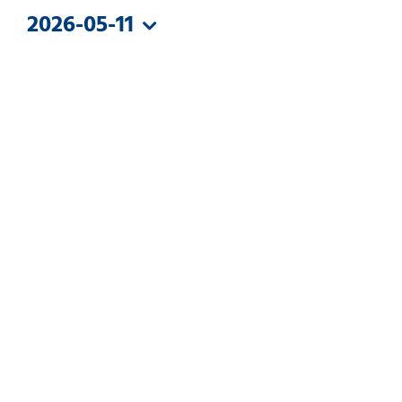
MAI
2026-05-11
2026
Datum
wählen.