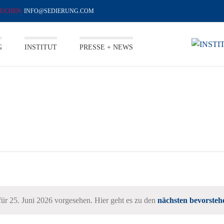
INFO@SEDIERUNG.COM
G
INSTITUT
PRESSE + NEWS
AUGUST 2026
N
für 25. Juni 2026 vorgesehen. Hier geht es zu den
nächsten bevorsteh
Hinweis