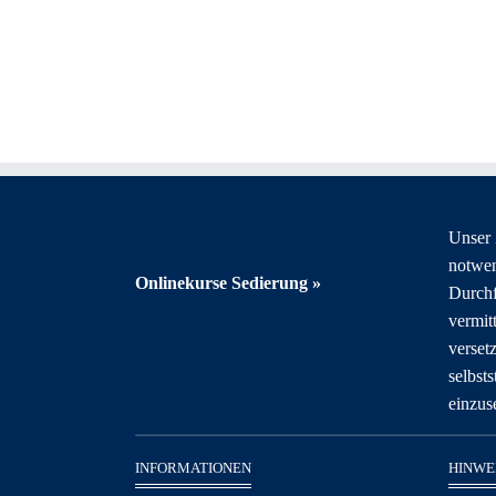
Unser Z
notwe
Onlinekurse Sedierung »
Durchf
vermit
verset
selbsts
einzus
INFORMATIONEN
HINWE