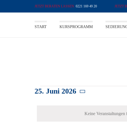
Zum
0221 169 49 20
Inhalt
springen
START
KURSPROGRAMM
SEDIERUN
VERANSTALTUNGEN FÜR 8. 
25. Juni 2026
VERANSTALTUNGE
Datum
FÜR
wählen.
Keine Veranstaltungen 
25.