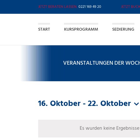
Zum
0221 169 49 20
Inhalt
springen
START
KURSPROGRAMM
SEDIERUNG
VERANSTALTUNGEN DER WOCH
16. Oktober
 - 
22. Oktober
Datum
auswählen.
Es wurden keine Ergebnisse