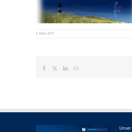
5. März 2017
Facebook
X
LinkedIn
E-
Mail
Unser 