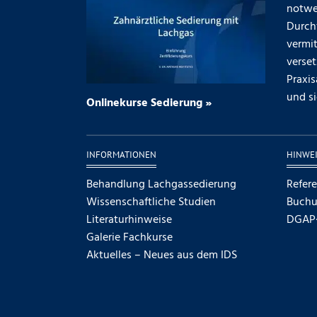
notwe
Durch
vermit
verse
Praxis
und si
Onlinekurse Sedierung »
INFORMATIONEN
HINWEI
Behandlung Lachgassedierung
Refer
Wissenschaftliche Studien
Buch
Literaturhinweise
DGAP
Galerie Fachkurse
Aktuelles – Neues aus dem IDS