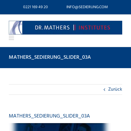
Zum
0221 169 49 20
INFO@SEDIERUNG.COM
Inhalt
springen
MATHERS_SEDIERUNG_SLIDER_03A
Zurück
MATHERS_SEDIERUNG_SLIDER_03A