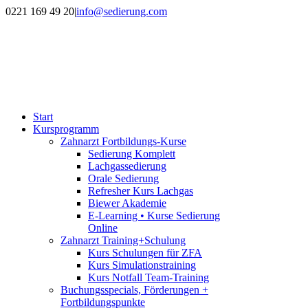
Zum
0221 169 49 20
|
info@sedierung.com
Inhalt
springen
Start
Kursprogramm
Zahnarzt Fortbildungs-Kurse
Sedierung Komplett
Lachgassedierung
Orale Sedierung
Refresher Kurs Lachgas
Biewer Akademie
E-Learning • Kurse Sedierung
Online
Zahnarzt Training+Schulung
Kurs Schulungen für ZFA
Kurs Simulationstraining
Kurs Notfall Team-Training
Buchungsspecials, Förderungen +
Fortbildungspunkte