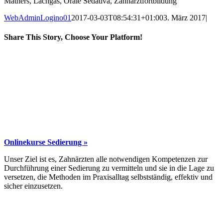
Mathers, Lachgas, Orale Sedativa, Zahnarztfortbildung
WebAdminLogino01
2017-03-03T08:54:31+01:00
3. März 2017
|
Share This Story, Choose Your Platform!
Facebook
X
LinkedIn
E-
Mail
Onlinekurse Sedierung »
Unser Ziel ist es, Zahnärzten alle notwendigen Kompetenzen zur
Durchführung einer Sedierung zu vermitteln und sie in die Lage zu
versetzen, die Methoden im Praxisalltag selbstständig, effektiv und
sicher einzusetzen.