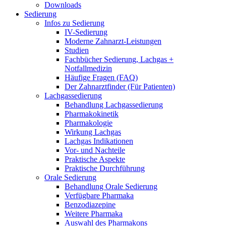
Downloads
Sedierung
Infos zu Sedierung
IV-Sedierung
Moderne Zahnarzt-Leistungen
Studien
Fachbücher Sedierung, Lachgas +
Notfallmedizin
Häufige Fragen (FAQ)
Der Zahnarztfinder (Für Patienten)
Lachgassedierung
Behandlung Lachgassedierung
Pharmakokinetik
Pharmakologie
Wirkung Lachgas
Lachgas Indikationen
Vor- und Nachteile
Praktische Aspekte
Praktische Durchführung
Orale Sedierung
Behandlung Orale Sedierung
Verfügbare Pharmaka
Benzodiazepine
Weitere Pharmaka
Auswahl des Pharmakons